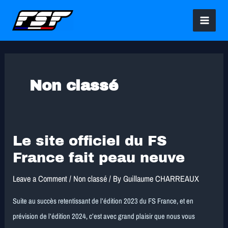
Skip
MAI
to
MEN
content
Non classé
Le site officiel du FS
Le
site
France fait peau neuve
officiel
Leave a Comment
/
Non classé
/ By
Guillaume CHARREAUX
du
FS
Suite au succès retentissant de l’édition 2023 du FS France, et en
France
prévision de l’édition 2024, c’est avec grand plaisir que nous vous